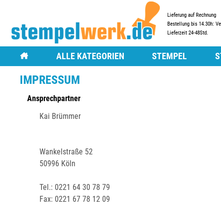
Lieferung auf Rechnung
Bestellung bis 14.30h: V
Lieferzeit 24-48Std.
ALLE KATEGORIEN
STEMPEL
S
IMPRESSUM
STEMPEL
MOTIVSTEMPEL
HOLZSTEMPEL
HOLZSTEMPEL
ZUBEHÖR FÜR MOT
TEXT- UND LOGOS
Ansprechpartner
TEXT- UND LOGOSTEMPEL
TRODAT® VINTAG
DATUMSTEMPEL
Kai Brümmer
DATUMSTEMPEL
TRODAT® CREATIVE
FIRMENSTEMPEL
FIRMENSTEMPEL
ZIFFERNSTEMPEL
ZIFFERNSTEMPEL
Wankelstraße 52
MOBILE STEMPEL
50996 Köln
MOBILE STEMPEL
FLASHSTEMPEL
FLASHSTEMPEL
MULTICOLORSTEM
Tel.:
0221 64 30 78 79
MULTICOLORSTEMPEL
Fax:
0221 67 78 12 09
PRÄGEZANGEN
TRODAT PRÄGEZANGEN