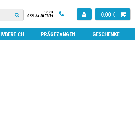
Telefon
0,00 €
0221-64 30 78 79
IVBEREICH
PRÄGEZANGEN
GESCHENKE
HÖR
ISSEN FÜR HOLZSTEMPEL
ARBE ZUM NACHFÜLLEN
TEMPEL
ISSEN FÜR SELBSTFÄRBESTEMPEL
ISSEN OHNE FARBE
ESTEMPEL
LATTEN FÜR SELBSTFÄRBESTEMPEL
LATTEN NACH MASS
FÜR STEMPEL