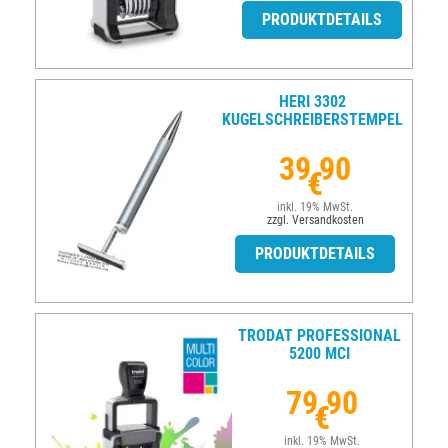
PRODUKTDETAILS
HERI 3302
KUGELSCHREIBERSTEMPEL
39,90
€
inkl. 19% MwSt.
zzgl. Versandkosten
PRODUKTDETAILS
TRODAT PROFESSIONAL
5200 MCI
79,90
€
inkl. 19% MwSt.