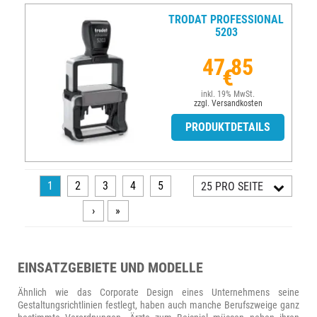
TRODAT PROFESSIONAL
5203
47,85
€
inkl. 19% MwSt.
zzgl. Versandkosten
PRODUKTDETAILS
1
2
3
4
5
25 PRO SEITE
›
»
EINSATZGEBIETE UND MODELLE
Ähnlich wie das Corporate Design eines Unternehmens seine
Gestaltungsrichtlinien festlegt, haben auch manche Berufszweige ganz