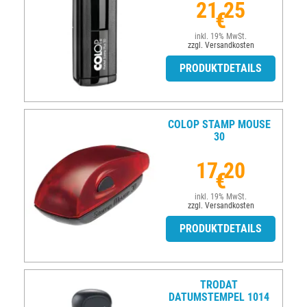
21,25
€
inkl. 19% MwSt.
zzgl. Versandkosten
PRODUKTDETAILS
COLOP STAMP MOUSE
30
17,20
€
inkl. 19% MwSt.
zzgl. Versandkosten
PRODUKTDETAILS
TRODAT
DATUMSTEMPEL 1014