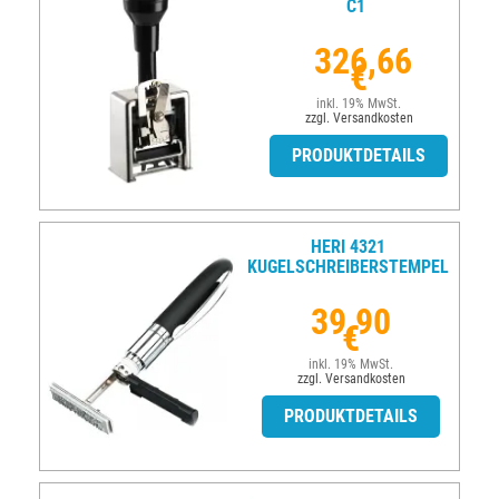
C1
326,66
€
inkl. 19% MwSt.
zzgl. Versandkosten
PRODUKTDETAILS
HERI 4321
KUGELSCHREIBERSTEMPEL
39,90
€
inkl. 19% MwSt.
zzgl. Versandkosten
PRODUKTDETAILS