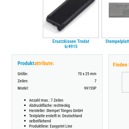
Ersatzkissen Trodat
Stempelplatt
6/4915
Produkt
attribute:
Finden 
Größe:
70 x 25 mm
Zeilen:
7
Model:
9915SP
Anzahl max.: 7 Zeilen
Abdruckfläche: rechteckig
Hersteller: Stempel Tönges GmbH
Textplatte erstellt in: Deutschland
selbstfärbend
Produktlinie: Easyprint Line