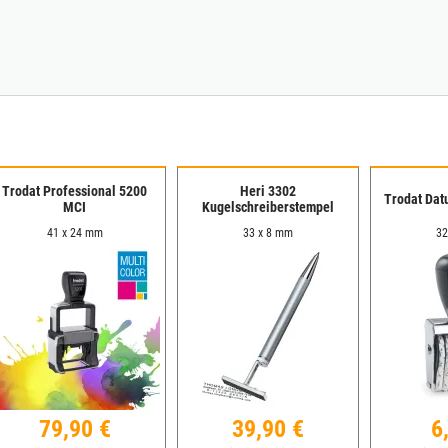
Trodat Professional 5200
Heri 3302
Trodat Dat
MCI
Kugelschreiberstempel
41 x 24 mm
33 x 8 mm
32
79,90 €
39,90 €
6