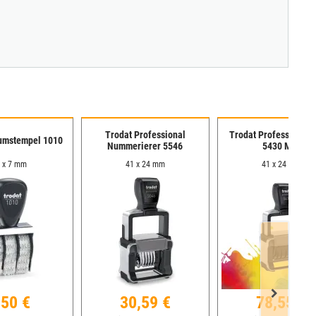
Trodat Professional
Trodat Professional 
umstempel 1010
Nummerierer 5546
5430 MCI
 x 7 mm
41 x 24 mm
41 x 24 mm
,50 €
30,59 €
78,55 €