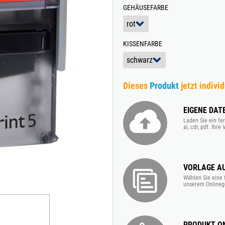
GEHÄUSEFARBE
TRODAT® VINTAGE
TRODAT® CREATIVE MINI STEMPEL + KISSEN SET
KISSENFARBE
Dieses
Produkt
jetzt individ
EIGENE DAT
Laden Sie ein fer
ai, cdr, pdf. Ihr
VORLAGE A
Wählen Sie eine 
unserem Onlineg
PRODUKT ON