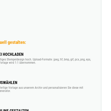
uell gestalten:
EI HOCHLADEN
tiges Stempeldesign hoch. Upload-Formate: jpeg, tif, bmp, gif, pcx, png, eps,
e Vorlage wird 1:1 übernommen.
USWÄHLEN
fertige Vorlage aus unserem Archiv und personalisieren Sie diese mit
enerator.
LINE GESTALTEN