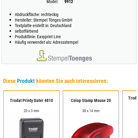
Model:
9912
Abdruckfläche: rechteckig
Hersteller: Stempel Tönges GmbH
Textplatte erstellt in: Deutschland
selbstfärbend
Produktlinie: Easyprint Line
Häufig verwendet als: Adressstempel
Diese
Produkt
könnten Sie auch interessieren:
Troda
Trodat Printy Dater 4810
Colop Stamp Mouse 20
20 x 3 mm
38 x 14 mm