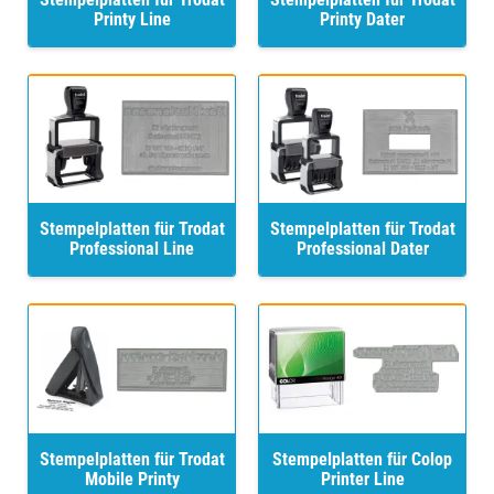
Printy Line
Printy Dater
Stempelplatten für Trodat
Stempelplatten für Trodat
Professional Line
Professional Dater
Stempelplatten für Trodat
Stempelplatten für Colop
Mobile Printy
Printer Line