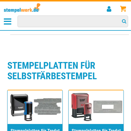
STARTSEITE
>
KISSEN/ZUBEHÖR
>
STEMPELPLATTEN FÜR SELBSTFÄRBESTEMPEL
STEMPELPLATTEN FÜR
SELBSTFÄRBESTEMPEL
Stempelplatten für Trodat
Stempelplatten für Trodat