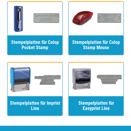
Stempelplatten für Colop
Stempelplatten für Colop
Pocket Stamp
Stamp Mouse
Stempelplatten für Imprint
Stempelplatten für
Line
Easyprint Line