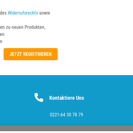
 des
Widerrufsrechts
sowie
en zu neuen Produkten,
ten
en
Kontaktiere Uns
0221-64 30 78 79