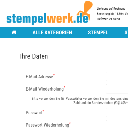
Lieferung auf Rechnung
Bestellung bis 14.30h: V
Lieferzeit 24-48Std.
ALLE KATEGORIEN
STEMPEL
S
STEMPEL
MOTIVSTEMPEL
HOLZSTEMPEL
HOLZSTEMPEL
ZUBEHÖR FÜR MOT
TEXT- UND LOGOS
Ihre Daten
TEXT- UND LOGOSTEMPEL
TRODAT® VINTAG
DATUMSTEMPEL
DATUMSTEMPEL
TRODAT® CREATIVE
FIRMENSTEMPEL
*
E-Mail-Adresse
FIRMENSTEMPEL
ZIFFERNSTEMPEL
ZIFFERNSTEMPEL
MOBILE STEMPEL
*
E-Mail Wiederholung
MOBILE STEMPEL
FLASHSTEMPEL
Bitte verwenden Sie für Passwörter verwenden Sie mindestens eine
Zahl und ein Sonderzeichen (!?@#$%^&*
FLASHSTEMPEL
MULTICOLORSTEM
*
MULTICOLORSTEMPEL
Passwort
PRÄGEZANGEN
*
Passwort Wiederholung
TRODAT PRÄGEZANGEN