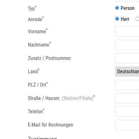
*
Person
Typ
EINSÄTZE FÜR TRODAT PRÄGEZANGEN
*
DELRINPLATTEN FÜR PRÄGEZANGEN
Herr
Anrede
*
Vorname
*
Nachname
Zusatz / Postnummer
*
Land
*
PLZ / Ort
*
Straße / Hausnr.
(Station/Filiale)
*
Telefon
E-Mail für Rechnungen