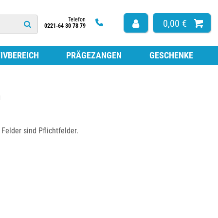
Telefon
0,00 €
0221-64 30 78 79
IVBEREICH
PRÄGEZANGEN
GESCHENKE
HÖR
ISSEN FÜR HOLZSTEMPEL
n
ARBE ZUM NACHFÜLLEN
TEMPEL
ISSEN FÜR SELBSTFÄRBESTEMPEL
elder sind Pflichtfelder.
ISSEN OHNE FARBE
ESTEMPEL
LATTEN FÜR SELBSTFÄRBESTEMPEL
LATTEN NACH MASS
FÜR STEMPEL