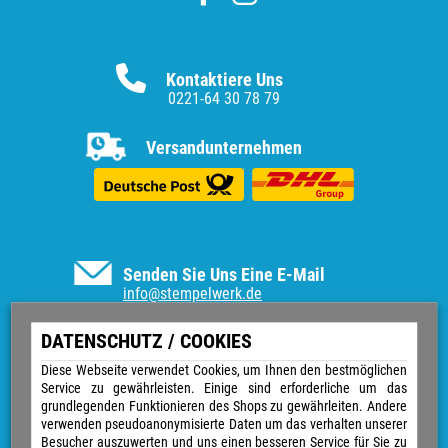
Kontaktiere Uns
0221-64 30 78 79
Versandunternehmen
Senden Sie Uns Eine E-Mail
info@stempelwerk.de
Informationen
DATENSCHUTZ / COOKIES
Vertrag widerrufen
Diese Webseite verwendet Cookies, um Ihnen den bestmöglichen
Service zu gewährleisten. Einige sind erforderliche um das
Kontakt
grundlegenden Funktionieren des Shops zu gewährleiten. Andere
Über uns
verwenden pseudoanonymisierte Daten um das verhalten unserer
Impressum
Besucher auszuwerten und uns einen besseren Service für Sie zu
Versand & Zahlungsarten