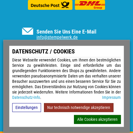
Senden Sie Uns Eine E-Mail
info@stempelwerk.de
Informationen
DATENSCHUTZ / COOKIES
Vertrag widerrufen
Diese Webseite verwendet Cookies, um Ihnen den bestmöglichen
Service zu gewährleisten. Einige sind erforderliche um das
Kontakt
grundlegenden Funktionieren des Shops zu gewährleiten. Andere
Über uns
verwenden pseudoanonymisierte Daten um das verhalten unserer
Impressum
Besucher auszuwerten und uns einen besseren Service für Sie zu
Versand & Zahlungsarten
ermöglichen. Das Einverständnis zur Nutzung von Cookies können
Widerrufsrecht
sie jederzeit wiederrufen. Weitere Informationen finden Sie in der
Datenschutz
Datenschutz-Info
.
Impressum
Sitemap
AGB
Einstellungen
Nur technisch notwendige akzeptieren
Magazin
GPSR
Alle Cookies akzeptieren