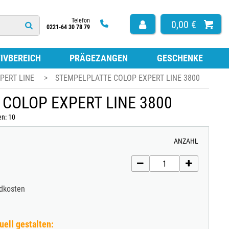
Telefon
0,00 €
0221-64 30 78 79
IVBEREICH
PRÄGEZANGEN
GESCHENKE
PERT LINE
>
STEMPELPLATTE COLOP EXPERT LINE 3800
HÖR
ISSEN FÜR HOLZSTEMPEL
COLOP EXPERT LINE 3800
ARBE ZUM NACHFÜLLEN
TEMPEL
en: 10
ISSEN FÜR SELBSTFÄRBESTEMPEL
ISSEN OHNE FARBE
ANZAHL
ESTEMPEL
LATTEN FÜR SELBSTFÄRBESTEMPEL
LATTEN NACH MASS
FÜR STEMPEL
ndkosten
uell gestalten: