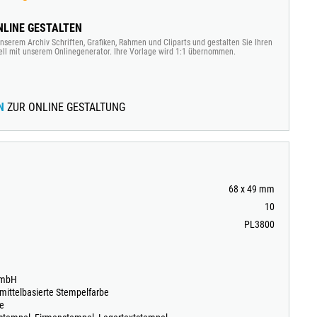
LINE GESTALTEN
nserem Archiv Schriften, Grafiken, Rahmen und Cliparts und gestalten Sie Ihren
ell mit unserem Onlinegenerator. Ihre Vorlage wird 1:1 übernommen.
N
ZUR ONLINE GESTALTUNG
68 x 49 mm
10
PL3800
GmbH
emittelbasierte Stempelfarbe
ne