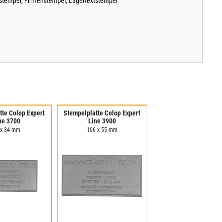
sstempel, Firmenstempel, Lagertextstempel
tte Colop Expert
Stempelplatte Colop Expert
ne 3700
Line 3900
 x 34 mm
106 x 55 mm