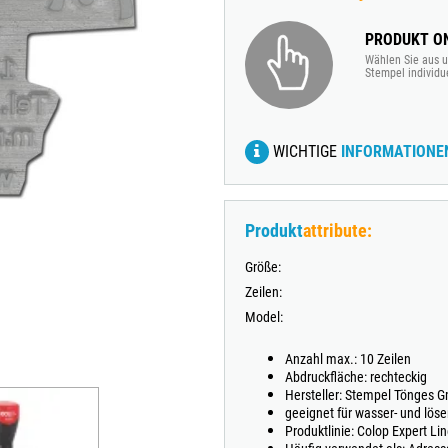
TRODAT® VINTAGE
PRODUKT ON
TRODAT® CREATIVE MINI STEMPEL + KISSEN SET
Wählen Sie aus u
Stempel individu
WICHTIGE
INFORMATIONE
Produkt
attribute:
Größe:
Zeilen:
Model:
Anzahl max.: 10 Zeilen
Abdruckfläche: rechteckig
Hersteller: Stempel Tönges 
geeignet für wasser- und lös
Produktlinie: Colop Expert Li