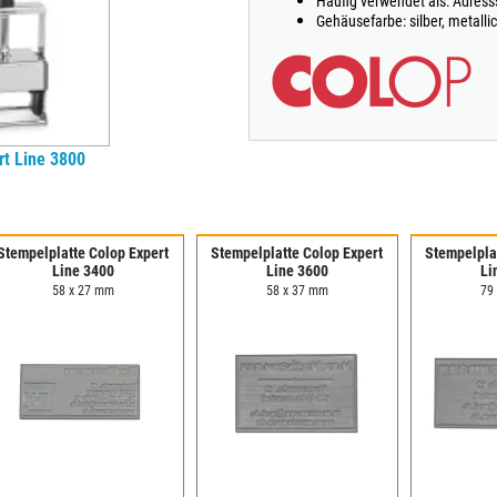
Häufig verwendet als: Adres
Gehäusefarbe: silber, metallic
rt Line 3800
Stempelplatte Colop Expert
Stempelplatte Colop Expert
Stempelpla
Line 3400
Line 3600
Li
58 x 27 mm
58 x 37 mm
79