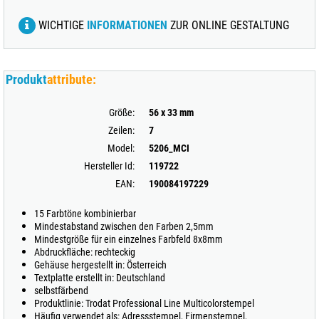
WICHTIGE
INFORMATIONEN
ZUR ONLINE GESTALTUNG
Produkt
attribute:
Größe:
56 x 33 mm
Zeilen:
7
Model:
5206_MCI
Hersteller Id:
119722
EAN:
190084197229
15 Farbtöne kombinierbar
Mindestabstand zwischen den Farben 2,5mm
Mindestgröße für ein einzelnes Farbfeld 8x8mm
Abdruckfläche: rechteckig
Gehäuse hergestellt in: Österreich
Textplatte erstellt in: Deutschland
selbstfärbend
Produktlinie: Trodat Professional Line Multicolorstempel
Häufig verwendet als: Adressstempel, Firmenstempel,