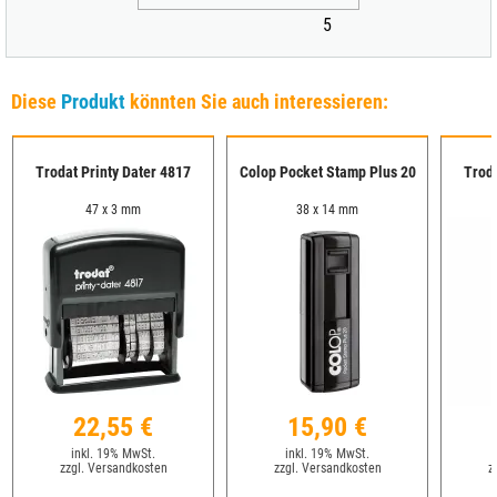
5
Diese
Produkt
könnten Sie auch interessieren:
Trodat Printy Dater 4817
Colop Pocket Stamp Plus 20
Troda
47 x 3 mm
38 x 14 mm
22,55 €
15,90 €
inkl. 19% MwSt.
inkl. 19% MwSt.
zzgl. Versandkosten
zzgl. Versandkosten
z