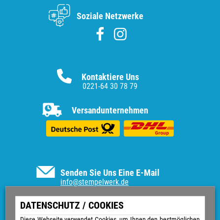
Soziale Netzwerke
Kontaktiere Uns
0221-64 30 78 79
Versandunternehmen
Senden Sie Uns Eine E-Mail
info@stempelwerk.de
Informationen
DATENSCHUTZ / COOKIES
Diese Webseite verwendet Cookies, um Ihnen den bestmöglichen