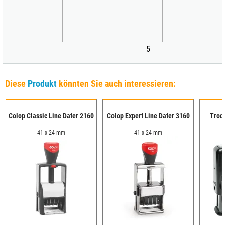
5
Diese
Produkt
könnten Sie auch interessieren:
Colop Classic Line Dater 2160
Colop Expert Line Dater 3160
Troda
41 x 24 mm
41 x 24 mm