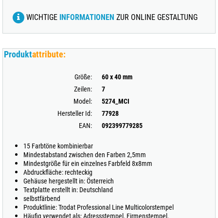
WICHTIGE
INFORMATIONEN
ZUR ONLINE GESTALTUNG
Produkt
attribute:
Größe:
60 x 40 mm
Zeilen:
7
Model:
5274_MCI
Hersteller Id:
77928
EAN:
092399779285
15 Farbtöne kombinierbar
Mindestabstand zwischen den Farben 2,5mm
Mindestgröße für ein einzelnes Farbfeld 8x8mm
Abdruckfläche: rechteckig
Gehäuse hergestellt in: Österreich
Textplatte erstellt in: Deutschland
selbstfärbend
Produktlinie: Trodat Professional Line Multicolorstempel
Häufig verwendet als: Adressstempel, Firmenstempel,