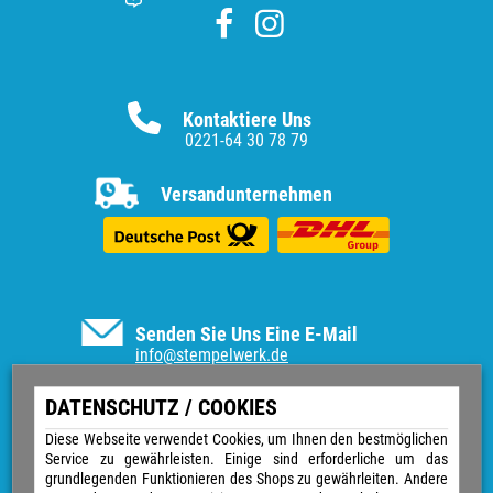
Kontaktiere Uns
0221-64 30 78 79
Versandunternehmen
Senden Sie Uns Eine E-Mail
info@stempelwerk.de
Informationen
DATENSCHUTZ / COOKIES
Vertrag widerrufen
Diese Webseite verwendet Cookies, um Ihnen den bestmöglichen
Service zu gewährleisten. Einige sind erforderliche um das
Kontakt
grundlegenden Funktionieren des Shops zu gewährleiten. Andere
Über uns