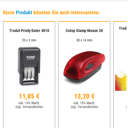
Diese
Produkt
könnten Sie auch interessieren:
Troda
Trodat Printy Dater 4810
Colop Stamp Mouse 20
20 x 3 mm
38 x 14 mm
11,85 €
13,20 €
inkl. 19% MwSt.
inkl. 19% MwSt.
zzgl. Versandkosten
zzgl. Versandkosten
z