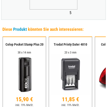
5
Diese
Produkt
könnten Sie auch interessieren:
Colop Pocket Stamp Plus 20
Trodat Printy Dater 4810
Col
38 x 14 mm
20 x 3 mm
15,90 €
11,85 €
inkl. 19% MwSt.
inkl. 19% MwSt.