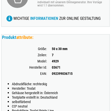
individuell mit unserem Onlinegenerator. Ihre Vorlage
wird 1:1 übernommen.
WICHTIGE
INFORMATIONEN
ZUR ONLINE GESTALTUNG
Produkt
attribute:
Größe:
50 x 30 mm
Zeilen:
7
Model:
4929
Hersteller Id:
03671
EAN:
092399036715
Abdruckfläche: rechteckig
Hersteller: Trodat
Gehäuse hergestellt in: Österreich
Textplatte erstellt in: Deutschland
selbstfärbend
CO² neutral
Produktlinie: Trodat Printy Line