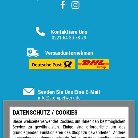
Kontaktiere Uns
0221-64 30 78 79
Versandunternehmen
Senden Sie Uns Eine E-Mail
info@stempelwerk.de
Informationen
DATENSCHUTZ / COOKIES
Vertrag widerrufen
Diese Webseite verwendet Cookies, um Ihnen den bestmöglichen
Service zu gewährleisten. Einige sind erforderliche um das
Kontakt
grundlegenden Funktionieren des Shops zu gewährleiten. Andere
Über uns