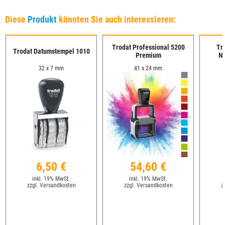
Diese
Produkt
könnten Sie auch interessieren:
Trodat Professional 5200
Tr
Trodat Datumstempel 1010
Premium
Nu
32 x 7 mm
41 x 24 mm
6,50 €
54,60 €
inkl. 19% MwSt.
inkl. 19% MwSt.
zzgl. Versandkosten
zzgl. Versandkosten
z