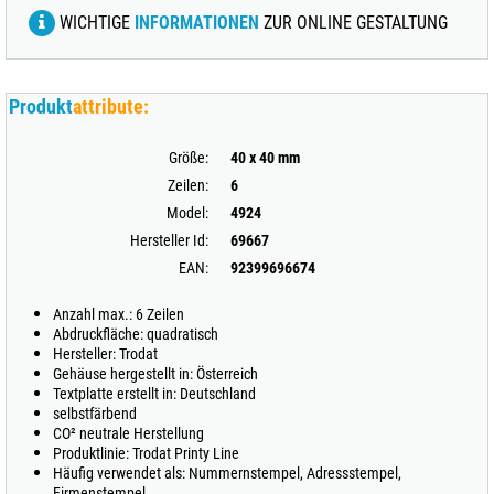
WICHTIGE
INFORMATIONEN
ZUR ONLINE GESTALTUNG
Produkt
attribute:
Größe:
40 x 40 mm
Zeilen:
6
Model:
4924
Hersteller Id:
69667
EAN:
92399696674
Anzahl max.: 6 Zeilen
Abdruckfläche: quadratisch
Hersteller: Trodat
Gehäuse hergestellt in: Österreich
Textplatte erstellt in: Deutschland
selbstfärbend
CO² neutrale Herstellung
Produktlinie: Trodat Printy Line
Häufig verwendet als: Nummernstempel, Adressstempel,
Firmenstempel