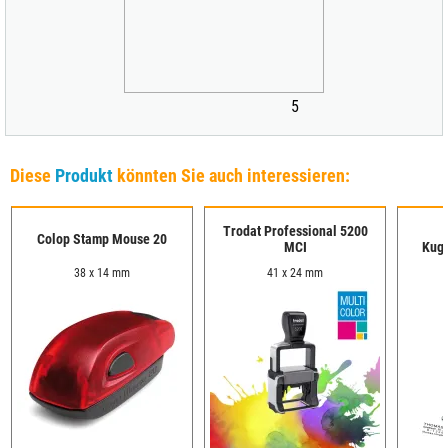
5
Diese
Produkt
könnten Sie auch interessieren:
Trodat Professional 5200
Colop Stamp Mouse 20
MCI
Kuge
38 x 14 mm
41 x 24 mm