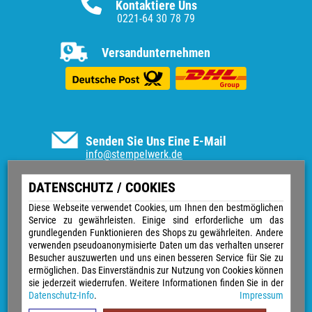
Kontaktiere Uns
0221-64 30 78 79
Versandunternehmen
Senden Sie Uns Eine E-Mail
info@stempelwerk.de
Informationen
DATENSCHUTZ / COOKIES
Vertrag widerrufen
Diese Webseite verwendet Cookies, um Ihnen den bestmöglichen
Service zu gewährleisten. Einige sind erforderliche um das
Kontakt
grundlegenden Funktionieren des Shops zu gewährleiten. Andere
Über uns
verwenden pseudoanonymisierte Daten um das verhalten unserer
Impressum
Besucher auszuwerten und uns einen besseren Service für Sie zu
Versand & Zahlungsarten
ermöglichen. Das Einverständnis zur Nutzung von Cookies können
Widerrufsrecht
sie jederzeit wiederrufen. Weitere Informationen finden Sie in der
Datenschutz
Datenschutz-Info
.
Impressum
Sitemap
AGB