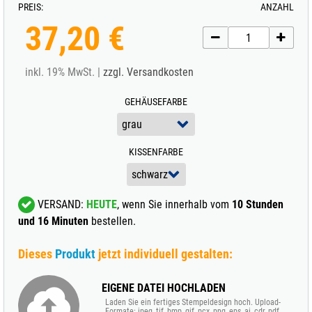
PREIS:
ANZAHL
37,20 €
inkl. 19% MwSt. |
zzgl. Versandkosten
GEHÄUSEFARBE
KISSENFARBE
VERSAND:
HEUTE
, wenn Sie innerhalb vom
10 Stunden
und 16 Minuten
bestellen.
Dieses
Produkt
jetzt individuell gestalten:
EIGENE DATEI HOCHLADEN
Laden Sie ein fertiges Stempeldesign hoch. Upload-
Formate: jpeg, tif, bmp, gif, pcx, png, eps, ai, cdr, pdf.