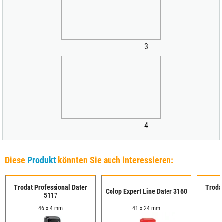
3
4
Diese
Produkt
könnten Sie auch interessieren:
Trodat Professional Dater
Troda
Colop Expert Line Dater 3160
5117
46 x 4 mm
41 x 24 mm