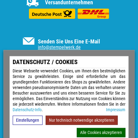
Versandunternehmen
Senden Sie Uns Eine E-Mail
info@stempelwerk.de
Informationen
DATENSCHUTZ / COOKIES
Vertrag widerrufen
Diese Webseite verwendet Cookies, um Ihnen den bestmöglichen
Service zu gewährleisten. Einige sind erforderliche um das
Kontakt
grundlegenden Funktionieren des Shops zu gewährleiten. Andere
Über uns
verwenden pseudoanonymisierte Daten um das verhalten unserer
Impressum
Besucher auszuwerten und uns einen besseren Service für Sie zu
Versand & Zahlungsarten
ermöglichen. Das Einverständnis zur Nutzung von Cookies können
Widerrufsrecht
sie jederzeit wiederrufen. Weitere Informationen finden Sie in der
Datenschutz
Datenschutz-Info
.
Impressum
Sitemap
AGB
Einstellungen
Nur technisch notwendige akzeptieren
Magazin
GPSR
Alle Cookies akzeptieren