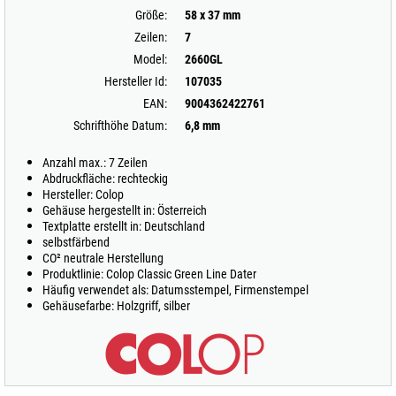
Größe:
58 x 37 mm
Zeilen:
7
Model:
2660GL
Hersteller Id:
107035
EAN:
9004362422761
Schrifthöhe Datum:
6,8 mm
Anzahl max.: 7 Zeilen
Abdruckfläche: rechteckig
Hersteller: Colop
Gehäuse hergestellt in: Österreich
Textplatte erstellt in: Deutschland
selbstfärbend
CO² neutrale Herstellung
Produktlinie: Colop Classic Green Line Dater
Häufig verwendet als: Datumsstempel, Firmenstempel
Gehäusefarbe: Holzgriff, silber