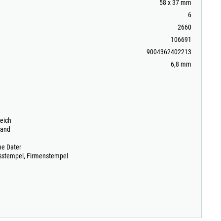
58 x 37 mm
6
2660
106691
9004362402213
6,8 mm
reich
land
ne Dater
sstempel, Firmenstempel