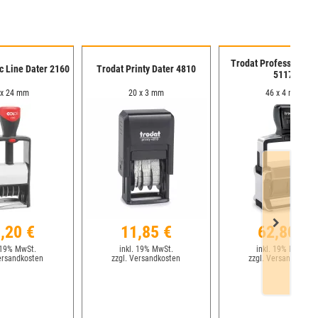
Trodat Professional 
c Line Dater 2160
Trodat Printy Dater 4810
5117
 x 24 mm
20 x 3 mm
46 x 4 mm
,20 €
11,85 €
62,80 €
 19% MwSt.
inkl. 19% MwSt.
inkl. 19% MwSt.
ersandkosten
zzgl. Versandkosten
zzgl. Versandkosten