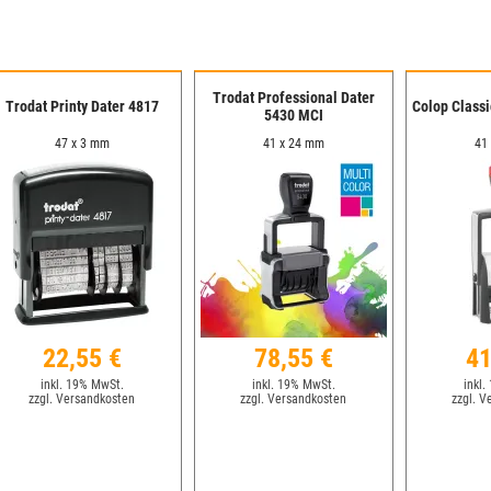
Trodat Professional Dater
Trodat Printy Dater 4817
Colop Classi
5430 MCI
47 x 3 mm
41 x 24 mm
41
22,55 €
78,55 €
41
inkl. 19% MwSt.
inkl. 19% MwSt.
inkl.
zzgl. Versandkosten
zzgl. Versandkosten
zzgl. V