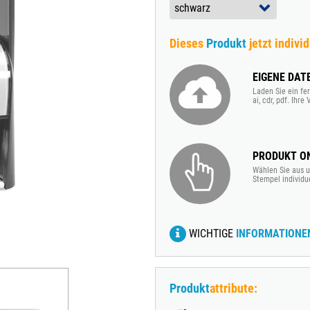
TRODAT® VINTAGE
TRODAT® CREATIVE MINI STEMPEL + KISSEN SET
Dieses
Produkt
jetzt individ
EIGENE DAT
Laden Sie ein fer
ai, cdr, pdf. Ihr
PRODUKT ON
Wählen Sie aus u
Stempel individu
WICHTIGE
INFORMATIONE
Produkt
attribute: