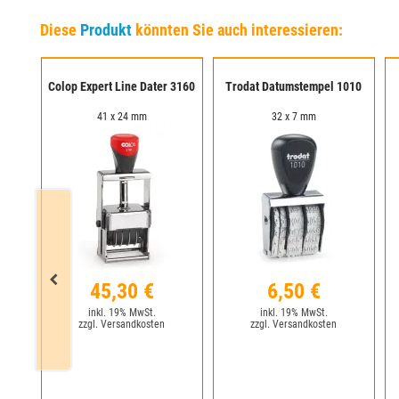
Diese
Produkt
könnten Sie auch interessieren:
ine
Colop Expert Line Dater 3160
Trodat Datumstempel 1010
41 x 24 mm
32 x 7 mm
45,30 €
6,50 €
inkl. 19% MwSt.
inkl. 19% MwSt.
zzgl. Versandkosten
zzgl. Versandkosten