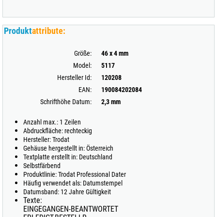
Produkt
attribute:
Größe:
46 x 4 mm
Model:
5117
Hersteller Id:
120208
EAN:
190084202084
Schrifthöhe Datum:
2,3 mm
Anzahl max.: 1 Zeilen
Abdruckfläche: rechteckig
Hersteller: Trodat
Gehäuse hergestellt in: Österreich
Textplatte erstellt in: Deutschland
Selbstfärbend
Produktlinie: Trodat Professional Dater
Häufig verwendet als: Datumstempel
Datumsband: 12 Jahre Gültigkeit
Texte:
EINGEGANGEN-BEANTWORTET