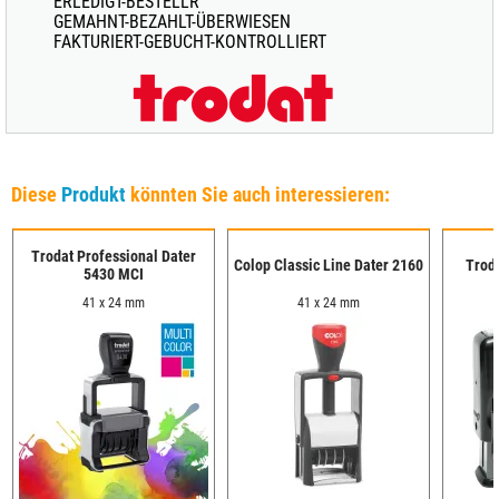
ERLEDIGT-BESTELLR
GEMAHNT-BEZAHLT-ÜBERWIESEN
FAKTURIERT-GEBUCHT-KONTROLLIERT
Diese
Produkt
könnten Sie auch interessieren:
Trodat Professional Dater
Colop Classic Line Dater 2160
Troda
5430 MCI
41 x 24 mm
41 x 24 mm