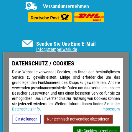
Versandunternehmen
Senden Sie Uns Eine E-Mail
info@stempelwerk.de
Informationen
DATENSCHUTZ / COOKIES
Vertrag widerrufen
Diese Webseite verwendet Cookies, um Ihnen den bestmöglichen
Service zu gewährleisten. Einige sind erforderliche um das
Kontakt
grundlegenden Funktionieren des Shops zu gewährleiten. Andere
Über uns
verwenden pseudoanonymisierte Daten um das verhalten unserer
Impressum
Besucher auszuwerten und uns einen besseren Service für Sie zu
Versand & Zahlungsarten
ermöglichen. Das Einverständnis zur Nutzung von Cookies können
Widerrufsrecht
sie jederzeit wiederrufen. Weitere Informationen finden Sie in der
Datenschutz
Datenschutz-Info
.
Impressum
Sitemap
AGB
Einstellungen
Nur technisch notwendige akzeptieren
Magazin
GPSR
Alle Cookies akzeptieren