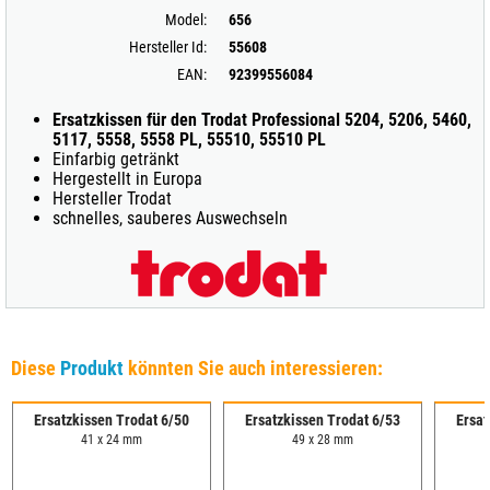
Model:
656
Hersteller Id:
55608
EAN:
92399556084
Ersatzkissen für den Trodat Professional 5204, 5206, 5460,
5117, 5558, 5558 PL, 55510, 55510 PL
Einfarbig getränkt
Hergestellt in Europa
Hersteller Trodat
schnelles, sauberes Auswechseln
Diese
Produkt
könnten Sie auch interessieren:
Ersatzkissen Trodat 6/50
Ersatzkissen Trodat 6/53
Ersat
41 x 24 mm
49 x 28 mm