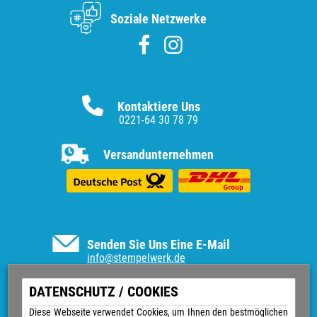
Soziale Netzwerke
Kontaktiere Uns
0221-64 30 78 79
Versandunternehmen
Senden Sie Uns Eine E-Mail
info@stempelwerk.de
Informationen
DATENSCHUTZ / COOKIES
Vertrag widerrufen
Diese Webseite verwendet Cookies, um Ihnen den bestmöglichen