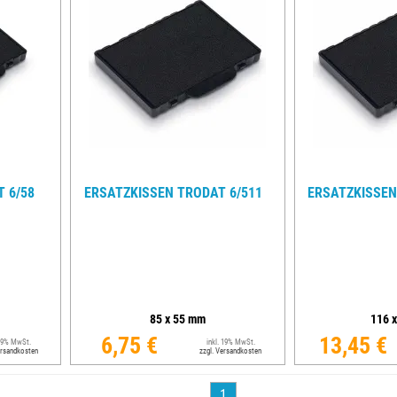
 6/58
ERSATZKISSEN TRODAT 6/511
ERSATZKISSEN
85
x
55
mm
116
6,75 €
13,45 €
 19% MwSt.
inkl. 19% MwSt.
ersandkosten
zzgl. Versandkosten
1