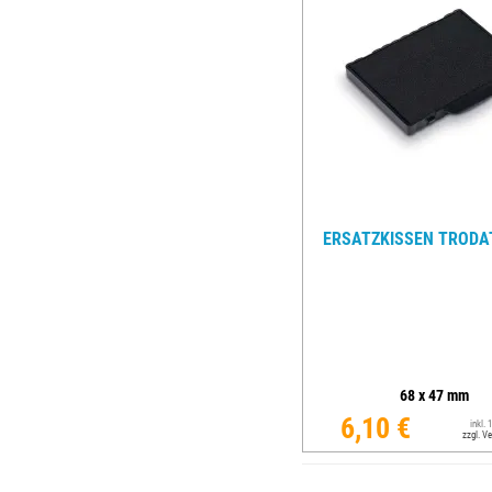
ERSATZKISSEN TRODAT
68
x
47
mm
6,10 €
inkl.
zzgl. V