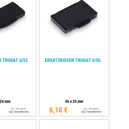
 TRODAT 6/55
ERSATZKISSEN TRODAT 6/56
24
mm
56
x
33
mm
6,10 €
inkl. 19% MwSt.
inkl. 19% MwSt.
zzgl. Versandkosten
zzgl. Versandkosten