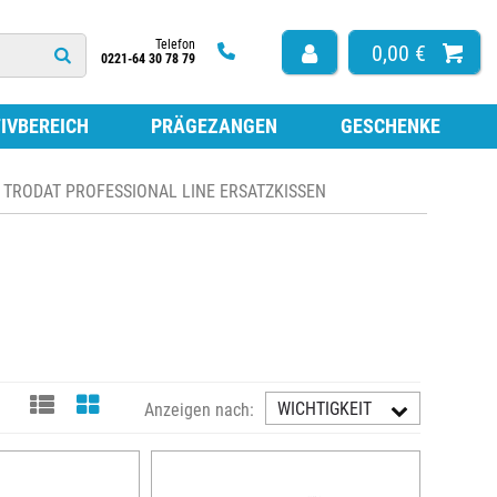
Telefon
0,00 €
0221-64 30 78 79
IVBEREICH
PRÄGEZANGEN
GESCHENKE
HÖR
TRODAT PROFESSIONAL LINE ERSATZKISSEN
ISSEN FÜR HOLZSTEMPEL
ARBE ZUM NACHFÜLLEN
TEMPEL
ISSEN FÜR SELBSTFÄRBESTEMPEL
ISSEN OHNE FARBE
ESTEMPEL
LATTEN FÜR SELBSTFÄRBESTEMPEL
LATTEN NACH MASS
FÜR STEMPEL
WICHTIGKEIT
Anzeigen nach:
AUFST.