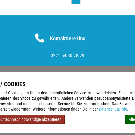
Kontaktiere Uns
0221-64 30 78 79
/ COOKIES
Versandunternehmen
det Cookies, um Ihnen den bestmöglichen Service zu gewährleisten. Einige sin
onieren des Shops zu gewährleiten. Andere verwenden pseudoanonymisierte D
uwerten und uns einen besseren Service für Sie zu ermöglichen. Das Einverst
erzeit wiederrufen. Weitere Informationen finden Sie in der
Datenschutz-Info
.
ur technisch notwendige akzeptieren
All
inkl. 19% MwSt. zzgl. Versandkosten | Copyright © 2026 Stempel Toenges GmbH - Alle Recht