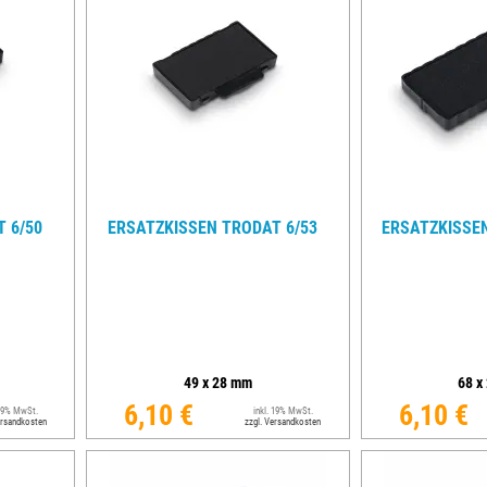
TRODAT® VINTAGE
TRODAT® CREATIVE MINI STEMPEL + KISSEN SET
 6/50
ERSATZKISSEN TRODAT 6/53
ERSATZKISSEN
49
x
28
mm
68
x
6,10 €
6,10 €
 19% MwSt.
inkl. 19% MwSt.
ersandkosten
zzgl. Versandkosten