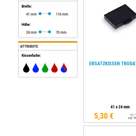
Breite:
EINSÄTZE FÜR TRODAT PRÄGEZANGEN
41 mm
116 mm
DELRINPLATTEN FÜR PRÄGEZANGEN
Höhe:
24 mm
70 mm
ATTRIBUTE
Kissenfarbe:
ERSATZKISSEN TRODAT
41
x
24
mm
5,30 €
inkl.
zzgl. V