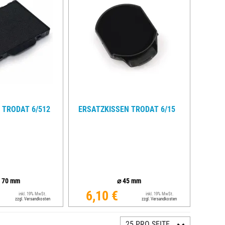
 TRODAT 6/512
ERSATZKISSEN TRODAT 6/15
x
70
mm
⌀
45
mm
6,10 €
inkl. 19% MwSt.
inkl. 19% MwSt.
zzgl. Versandkosten
zzgl. Versandkosten
25 PRO SEITE