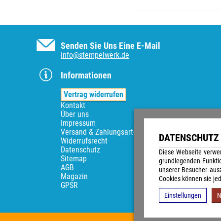
Senden Sie Uns Eine E-Mail
info@stempelwerk.de
Informationen
Vertrag widerrufen
Kontakt
Über uns
Impressum
Versand & Zahlungsarten
DATENSCHUTZ 
Widerrufsrecht
Datenschutz
Diese Webseite verwen
Sitemap
grundlegenden Funkti
AGB
unserer Besucher ausz
Magazin
Cookies können sie jed
GPSR
Einstellungen
N
Alle Preise 