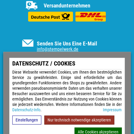
Versandunternehmen
Senden Sie Uns Eine E-Mail
info@stempelwerk.de
Informationen
DATENSCHUTZ / COOKIES
Vertrag widerrufen
Diese Webseite verwendet Cookies, um Ihnen den bestmöglichen
Service zu gewährleisten. Einige sind erforderliche um das
Kontakt
grundlegenden Funktionieren des Shops zu gewährleiten. Andere
Über uns
verwenden pseudoanonymisierte Daten um das verhalten unserer
Impressum
Besucher auszuwerten und uns einen besseren Service für Sie zu
Versand & Zahlungsarten
ermöglichen. Das Einverständnis zur Nutzung von Cookies können
Widerrufsrecht
sie jederzeit wiederrufen. Weitere Informationen finden Sie in der
Datenschutz
Datenschutz-Info
.
Impressum
Sitemap
AGB
Einstellungen
Nur technisch notwendige akzeptieren
Magazin
GPSR
Alle Cookies akzeptieren