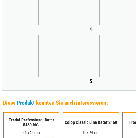
4
5
Diese
Produkt
könnten Sie auch interessieren:
Trodat Professional Dater
Colop Classic Line Dater 2160
Troda
5430 MCI
41 x 24 mm
41 x 24 mm