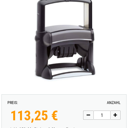
PREIS:
ANZAHL
113,25 €