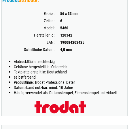
Produkt
attribute:
Größe:
56 x 33 mm
Zeilen:
6
Model:
5460
Hersteller Id:
120342
EAN:
190084203425
Schrifthöhe Datum:
4,0 mm
Abdruckfläche: rechteckig
Gehäuse hergestellt in: Österreich
Textplatte erstellt in: Deutschland
selbstfärbend
Produktlinie: Trodat Professional Dater
Datumsband nutzbar: mind. 10 Jahre
Häufig verwendet als: Datumstempel, Firmenstempel, individuell