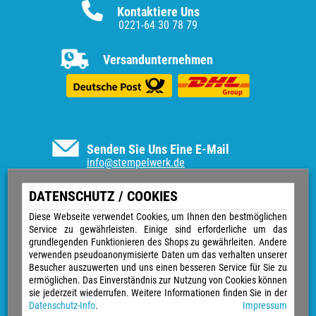
Kontaktiere Uns
0221-64 30 78 79
Versandunternehmen
Senden Sie Uns Eine E-Mail
info@stempelwerk.de
Informationen
DATENSCHUTZ / COOKIES
Vertrag widerrufen
Diese Webseite verwendet Cookies, um Ihnen den bestmöglichen
Service zu gewährleisten. Einige sind erforderliche um das
Kontakt
grundlegenden Funktionieren des Shops zu gewährleiten. Andere
Über uns
verwenden pseudoanonymisierte Daten um das verhalten unserer
Impressum
Besucher auszuwerten und uns einen besseren Service für Sie zu
Versand & Zahlungsarten
ermöglichen. Das Einverständnis zur Nutzung von Cookies können
Widerrufsrecht
sie jederzeit wiederrufen. Weitere Informationen finden Sie in der
Datenschutz
Datenschutz-Info
.
Impressum
Sitemap