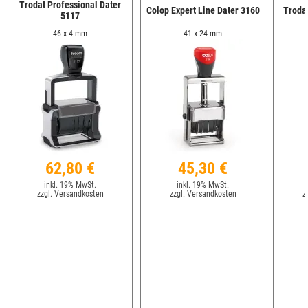
Trodat Professional Dater
Colop Expert Line Dater 3160
Troda
5117
46 x 4 mm
41 x 24 mm
62,80 €
45,30 €
inkl. 19% MwSt.
inkl. 19% MwSt.
zzgl. Versandkosten
zzgl. Versandkosten
z