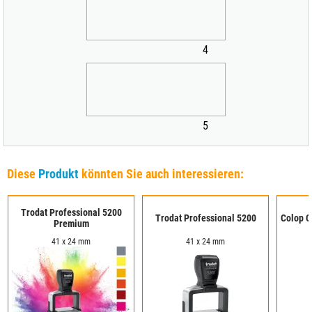
4
5
Diese
Produkt
könnten Sie auch interessieren:
Trodat Professional 5200
Trodat Professional 5200
Colop C
Premium
41 x 24 mm
41 x 24 mm