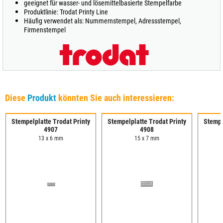
geeignet für wasser- und lösemittelbasierte Stempelfarbe
Produktlinie: Trodat Printy Line
Häufig verwendet als: Nummernstempel, Adressstempel,
Firmenstempel
Diese
Produkt
könnten Sie auch interessieren:
Stempelplatte Trodat Printy
Stempelplatte Trodat Printy
Stempe
4907
4908
13 x 6 mm
15 x 7 mm