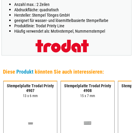
Anzahl max.: 2 Zeilen
Abdruckfläche: quadratisch
Hersteller: Stempel Tönges GmbH
geeignet für wasser- und lösemittelbasierte Stempelfarbe
Produktlinie: Trodat Printy Line
Häufig verwendet als: Motivstempel, Nummernstempel
Diese
Produkt
könnten Sie auch interessieren:
Stempelplatte Trodat Printy
Stempelplatte Trodat Printy
Stempe
4907
4908
13 x 6 mm
15 x 7 mm