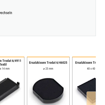
wechseln
en Trodat 6/4911
Ersatzkissen Trodat 6/46025
Ersatzkissen Trodat 6
Textil
 x 14 mm
⌀ 25 mm
40 x 40 mm