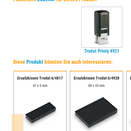
Trodat Printy 4921
Diese
Produkt
könnten Sie auch interessieren:
40
Ersatzkissen Trodat 6/4817
Ersatzkissen Trodat 6/4928
47 x 3 mm
60 x 33 mm