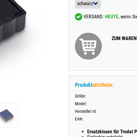
TRODAT® VINTAGE
VERSAND:
HEUTE
, wenn S
TRODAT® CREATIVE MINI STEMPEL + KISSEN SET
ZUM WAREN
Produkt
attribute:
Größe:
Model:
Hersteller Id:
EAN:
Ersatzkissen für Trodat P