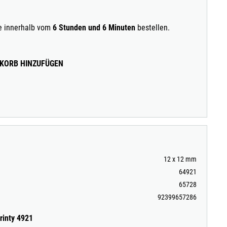
ie innerhalb vom
6 Stunden und 6 Minuten
bestellen.
KORB HINZUFÜGEN
12 x 12 mm
64921
65728
92399657286
rinty 4921