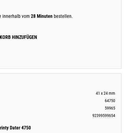
ie innerhalb vom
28 Minuten
bestellen.
KORB HINZUFÜGEN
41 x 24 mm
64750
59965
92399599654
rinty Dater 4750