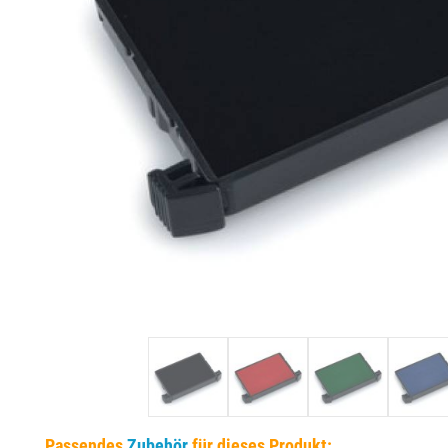
EINSÄTZE FÜR TRODAT PRÄGEZANGEN
DELRINPLATTEN FÜR PRÄGEZANGEN
Passendes
Zubehör
für dieses Produkt: