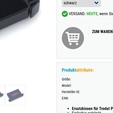
TRODAT® VINTAGE
VERSAND:
HEUTE
, wenn S
TRODAT® CREATIVE MINI STEMPEL + KISSEN SET
ZUM WAREN
Produkt
attribute:
Größe:
Model:
Hersteller Id:
EAN:
Ersatzkissen für Trodat P