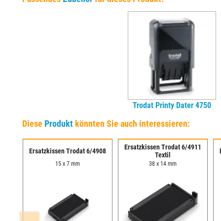
Trodat Printy Dater 4750
Diese
Produkt
könnten Sie auch interessieren:
Ersatzkissen Trodat 6/4911
4917
Ersatzkissen Trodat 6/4908
Textil
15 x 7 mm
38 x 14 mm