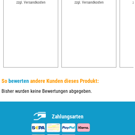
zzgl. Versandkosten
zzgl. Versandkosten
z
So
bewerten
andere Kunden dieses Produkt:
Bisher wurden keine Bewertungen abgegeben.
Zahlungsarten