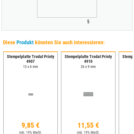
5
Diese
Produkt
könnten Sie auch interessieren:
Stempelplatte Trodat Printy
Stempelplatte Trodat Printy
Stempe
4907
4910
13 x 6 mm
26 x 9 mm
9,85 €
11,55 €
inkl. 19% MwSt.
inkl. 19% MwSt.