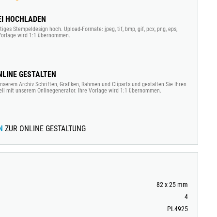
EI HOCHLADEN
tiges Stempeldesign hoch. Upload-Formate: jpeg, tif, bmp, gif, pcx, png, eps,
e Vorlage wird 1:1 übernommen.
LINE GESTALTEN
nserem Archiv Schriften, Grafiken, Rahmen und Cliparts und gestalten Sie Ihren
ell mit unserem Onlinegenerator. Ihre Vorlage wird 1:1 übernommen.
N
ZUR ONLINE GESTALTUNG
82 x 25 mm
4
PL4925