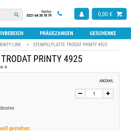
Telefon
0,00 €
0221-64 30 78 79
IVBEREICH
PRÄGEZANGEN
GESCHENKE
RINTY LINE
>
STEMPELPLATTE TRODAT PRINTY 4925
HÖR
ISSEN FÜR HOLZSTEMPEL
TRODAT PRINTY 4925
ARBE ZUM NACHFÜLLEN
TEMPEL
en: 4
ISSEN FÜR SELBSTFÄRBESTEMPEL
ISSEN OHNE FARBE
ANZAHL
ESTEMPEL
LATTEN FÜR SELBSTFÄRBESTEMPEL
LATTEN NACH MASS
FÜR STEMPEL
ndkosten
uell gestalten: