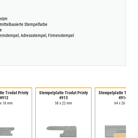
GmbH
emittelbasierte Stempelfarbe
ne
ernstempel, Adressstempel, Firmenstempel
te Trodat Printy
Stempelplatte Trodat Printy
Stempelplatte Trodat 
4912
4913
4914
 x 18 mm
58 x 22 mm
64 x 26 mm