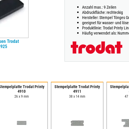
Anzahl max.: 9 Zeilen
Abdruckfläche: rechteckig
Hersteller: Stempel Tönges 
geeignet für wasser- und lös
Produktlinie: Trodat Printy Li
Häufig verwendet als: Numm
sen Trodat
4925
Stempelplatte Trodat Printy
Stempelplatte Trodat Printy
Stempelplat
4910
4911
26 x 9 mm
38 x 14 mm
47