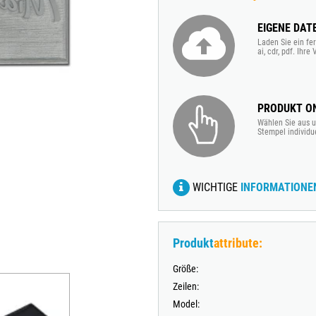
TRODAT® VINTAGE
EIGENE DAT
TRODAT® CREATIVE MINI STEMPEL + KISSEN SET
Laden Sie ein fer
ai, cdr, pdf. Ihr
PRODUKT ON
Wählen Sie aus u
Stempel individu
WICHTIGE
INFORMATIONE
Produkt
attribute:
Größe:
Zeilen:
Model: