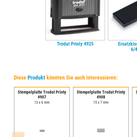
Trodat Printy 4925
Ersatzkis
6/
Diese
Produkt
könnten Sie auch interessieren:
inty
Stempelplatte Trodat Printy
Stempelplatte Trodat Printy
4907
4908
13 x 6 mm
15 x 7 mm