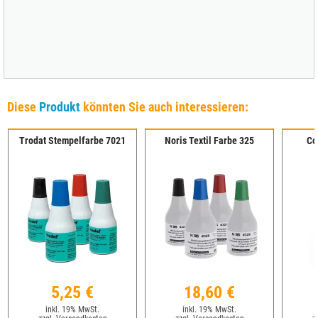
Diese
Produkt
könnten Sie auch interessieren:
Trodat Stempelfarbe 7021
Noris Textil Farbe 325
Co
5,25 €
18,60 €
inkl. 19% MwSt.
inkl. 19% MwSt.