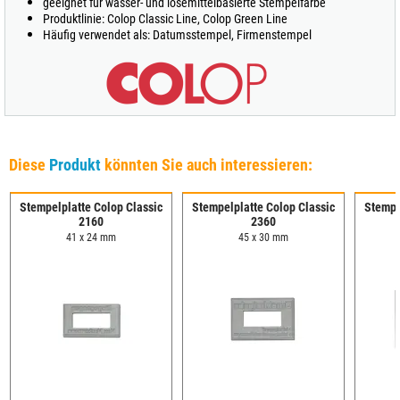
geeignet für wasser- und lösemittelbasierte Stempelfarbe
Produktlinie: Colop Classic Line, Colop Green Line
Häufig verwendet als: Datumsstempel, Firmenstempel
Diese
Produkt
könnten Sie auch interessieren:
Stempelplatte Colop Classic
Stempelplatte Colop Classic
Stempe
2160
2360
41 x 24 mm
45 x 30 mm