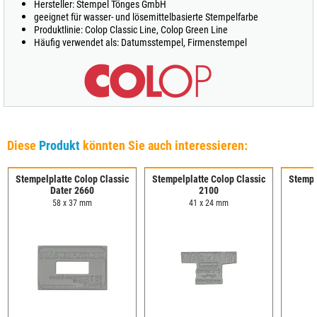
Hersteller: Stempel Tönges GmbH
geeignet für wasser- und lösemittelbasierte Stempelfarbe
Produktlinie: Colop Classic Line, Colop Green Line
Häufig verwendet als: Datumsstempel, Firmenstempel
Diese
Produkt
könnten Sie auch interessieren:
Stempelplatte Colop Classic
Stempelplatte Colop Classic
Stempe
Dater 2660
2100
58 x 37 mm
41 x 24 mm