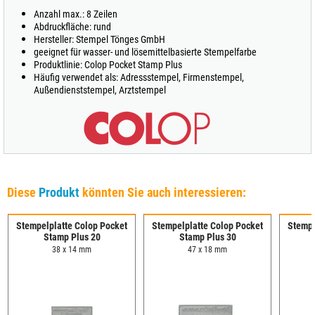
Anzahl max.: 8 Zeilen
Abdruckfläche: rund
Hersteller: Stempel Tönges GmbH
geeignet für wasser- und lösemittelbasierte Stempelfarbe
Produktlinie: Colop Pocket Stamp Plus
Häufig verwendet als: Adressstempel, Firmenstempel,
Außendienststempel, Arztstempel
Diese
Produkt
könnten Sie auch interessieren:
Stempelplatte Colop Pocket
Stempelplatte Colop Pocket
Stempe
Stamp Plus 20
Stamp Plus 30
38 x 14 mm
47 x 18 mm