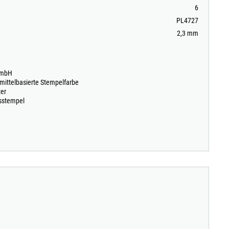
6
PL4727
2,3 mm
GmbH
emittelbasierte Stempelfarbe
ter
sstempel