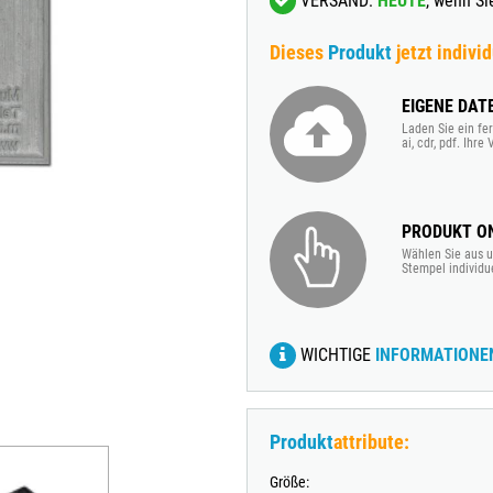
VERSAND:
HEUTE
, wenn S
TRODAT® VINTAGE
Dieses
Produkt
jetzt individ
TRODAT® CREATIVE MINI STEMPEL + KISSEN SET
EIGENE DAT
Laden Sie ein fer
ai, cdr, pdf. Ihr
PRODUKT ON
Wählen Sie aus u
Stempel individu
WICHTIGE
INFORMATIONE
Produkt
attribute:
Größe: