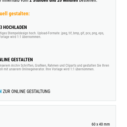
ie innerhalb vom
2 Stunden und 20 Minuten
bestellen.
uell gestalten:
EI HOCHLADEN
tiges Stempeldesign hoch. Upload-Formate: jpeg, tif, bmp, gif, pcx, png, eps,
e Vorlage wird 1:1 übernommen.
LINE GESTALTEN
nserem Archiv Schriften, Grafiken, Rahmen und Cliparts und gestalten Sie Ihren
ell mit unserem Onlinegenerator. Ihre Vorlage wird 1:1 übernommen.
N
ZUR ONLINE GESTALTUNG
60 x 40 mm