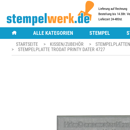
Lieferung auf Rechnung
Bestellung bis 14.30h: V
Lieferzeit 24-48Std.
ALLE KATEGORIEN
STEMPEL
S
STARTSEITE
>
KISSEN/ZUBEHÖR
>
STEMPELPLATTEN
STEMPEL
MOTIVSTEMPEL
HOLZSTEMPEL
>
STEMPELPLATTE TRODAT PRINTY DATER 4727
HOLZSTEMPEL
ZUBEHÖR FÜR MOT
TEXT- UND LOGOS
TEXT- UND LOGOSTEMPEL
TRODAT® VINTAG
DATUMSTEMPEL
DATUMSTEMPEL
TRODAT® CREATIVE
FIRMENSTEMPEL
FIRMENSTEMPEL
ZIFFERNSTEMPEL
ZIFFERNSTEMPEL
MOBILE STEMPEL
MOBILE STEMPEL
FLASHSTEMPEL
FLASHSTEMPEL
MULTICOLORSTEM
MULTICOLORSTEMPEL
PRÄGEZANGEN
TRODAT PRÄGEZANGEN