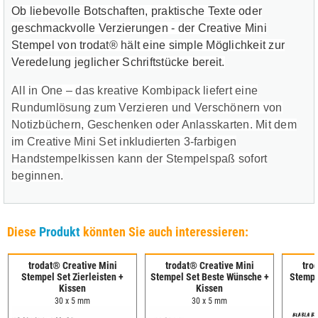
Ob liebevolle Botschaften, praktische Texte oder
geschmackvolle Verzierungen - der Creative Mini
Stempel von trodat® hält eine simple Möglichkeit zur
Veredelung jeglicher Schriftstücke bereit.
All in One – das kreative Kombipack liefert eine
Rundumlösung zum Verzieren und Verschönern von
Notizbüchern, Geschenken oder Anlasskarten. Mit dem
im Creative Mini Set inkludierten 3-farbigen
Handstempelkissen kann der Stempelspaß sofort
beginnen.
Diese
Produkt
könnten Sie auch interessieren:
trodat® Creative Mini
trodat® Creative Mini
tro
Stempel Set Zierleisten +
Stempel Set Beste Wünsche +
Stempe
Kissen
Kissen
30 x 5 mm
30 x 5 mm