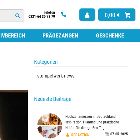
Telefon
0,00 €
0221-64 30 78 79
IVBEREICH
PRÄGEZANGEN
GESCHENKE
HÖR
ISSEN FÜR HOLZSTEMPEL
Kategorien
ARBE ZUM NACHFÜLLEN
TEMPEL
stempelwerk-news
ISSEN FÜR SELBSTFÄRBESTEMPEL
ISSEN OHNE FARBE
ESTEMPEL
LATTEN FÜR SELBSTFÄRBESTEMPEL
Neueste Beiträge
LATTEN NACH MASS
FÜR STEMPEL
Hochzeitsmessen in Deutschland:
Inspiration, Planung und praktische
Helfer für den großen Tag
07.05.2025
REDAKTION