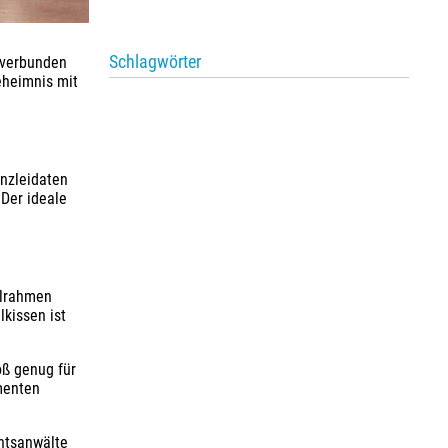
Schlagwörter
 verbunden
eheimnis mit
anzleidaten
 Der ideale
hlrahmen
kissen ist
oß genug für
umenten
chtsanwälte