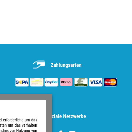
Zahlungsarten
Soziale Netzwerke
d erforderliche um das
aten um das verhalten
ändnis zur Nutzung von