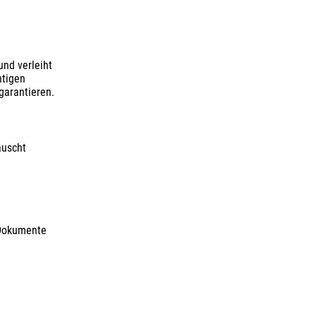
und verleiht
htigen
garantieren.
auscht
 Dokumente