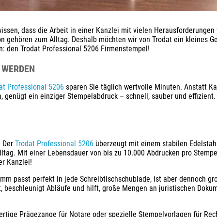
issen, dass die Arbeit in einer Kanzlei mit vielen Herausforderungen
on gehören zum Alltag. Deshalb möchten wir von Trodat ein kleines G
ann: den Trodat Professional 5206 Firmenstempel!
 WERDEN
at Professional 5206
sparen Sie täglich wertvolle Minuten. Anstatt K
genügt ein einziger Stempelabdruck – schnell, sauber und effizient.
. Der
Trodat Professional 5206
überzeugt mit einem stabilen Edelsta
lltag. Mit einer Lebensdauer von bis zu 10.000 Abdrucken pro Stempel
er Kanzlei!
m passt perfekt in jede Schreibtischschublade, ist aber dennoch gr
eit, beschleunigt Abläufe und hilft, große Mengen an juristischen Dok
ertige Prägezange für Notare oder spezielle Stempelvorlagen für Re