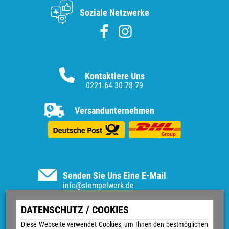
Soziale Netzwerke
Kontaktiere Uns
0221-64 30 78 79
Versandunternehmen
Senden Sie Uns Eine E-Mail
info@stempelwerk.de
Informationen
DATENSCHUTZ / COOKIES
Vertrag widerrufen
Diese Webseite verwendet Cookies, um Ihnen den bestmöglichen