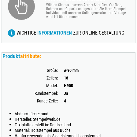
Wählen Sie aus unserem Archiv Schriften, Grafiken,
Rahmen und Cliparts und gestalten Sie Ihren Stempel
individuell mit unserem Onlinegenerator. Ihre Vorlage
wird 1:1 übernommen.
WICHTIGE
INFORMATIONEN
ZUR ONLINE GESTALTUNG
Produkt
attribute:
Größe:
⌀ 90 mm
Zeilen:
18
Model:
H90R
Rundstempel:
Ja
Runde Zeile:
4
Abdruckfläche: rund
Hersteller:
Stempelwerk.de
Textplatte erstellt in: Deutschland
Material: Holzstempel aus Buche
Häufig verwendet als: Siegelstempel, Logostempel