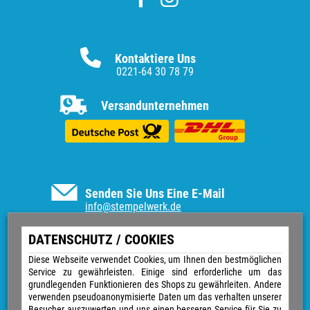
Kontaktiere Uns
0221-64 30 78 79
Versandunternehmen
Senden Sie Uns Eine E-Mail
info@stempelwerk.de
Informationen
DATENSCHUTZ / COOKIES
Vertrag widerrufen
Diese Webseite verwendet Cookies, um Ihnen den bestmöglichen
Service zu gewährleisten. Einige sind erforderliche um das
Kontakt
grundlegenden Funktionieren des Shops zu gewährleiten. Andere
Über uns
verwenden pseudoanonymisierte Daten um das verhalten unserer
Impressum
Besucher auszuwerten und uns einen besseren Service für Sie zu