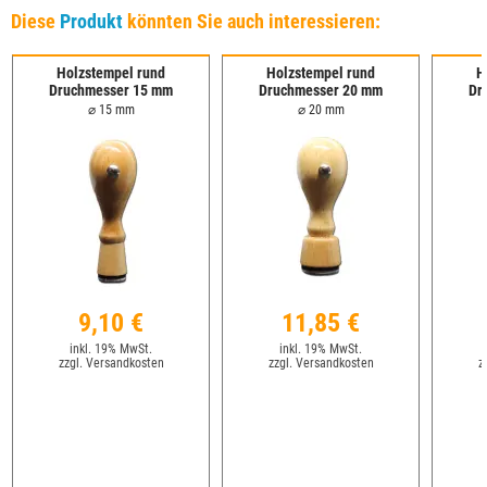
Diese
Produkt
könnten Sie auch interessieren:
Holzstempel rund
Holzstempel rund
H
Druchmesser 15 mm
Druchmesser 20 mm
Dr
⌀ 15 mm
⌀ 20 mm
9,10 €
11,85 €
inkl. 19% MwSt.
inkl. 19% MwSt.
zzgl. Versandkosten
zzgl. Versandkosten
z