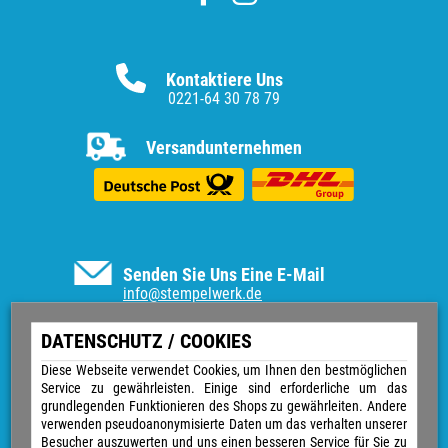
Kontaktiere Uns
0221-64 30 78 79
Versandunternehmen
Senden Sie Uns Eine E-Mail
info@stempelwerk.de
Informationen
DATENSCHUTZ / COOKIES
Vertrag widerrufen
Diese Webseite verwendet Cookies, um Ihnen den bestmöglichen
Service zu gewährleisten. Einige sind erforderliche um das
Kontakt
grundlegenden Funktionieren des Shops zu gewährleiten. Andere
Über uns
verwenden pseudoanonymisierte Daten um das verhalten unserer
Impressum
Besucher auszuwerten und uns einen besseren Service für Sie zu
Versand & Zahlungsarten