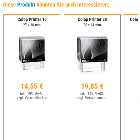
Diese
Produkt
könnten Sie auch interessieren:
Colop Printer 10
Colop Printer 20
Colop
27 x 10 mm
38 x 14 mm
14,55 €
19,85 €
inkl. 19% MwSt.
inkl. 19% MwSt.
zzgl. Versandkosten
zzgl. Versandkosten
z