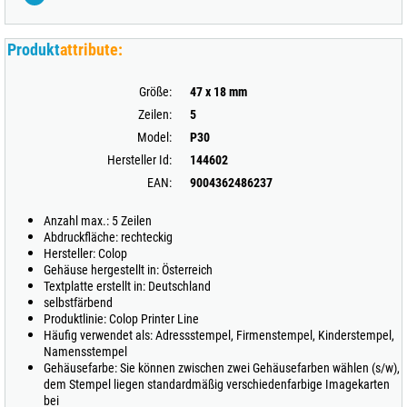
Produkt
attribute:
Größe:
47 x 18 mm
Zeilen:
5
Model:
P30
Hersteller Id:
144602
EAN:
9004362486237
Anzahl max.: 5 Zeilen
Abdruckfläche: rechteckig
Hersteller: Colop
Gehäuse hergestellt in: Österreich
Textplatte erstellt in: Deutschland
selbstfärbend
Produktlinie: Colop Printer Line
Häufig verwendet als: Adressstempel, Firmenstempel, Kinderstempel,
Namensstempel
Gehäusefarbe: Sie können zwischen zwei Gehäusefarben wählen (s/w),
dem Stempel liegen standardmäßig verschiedenfarbige Imagekarten
bei