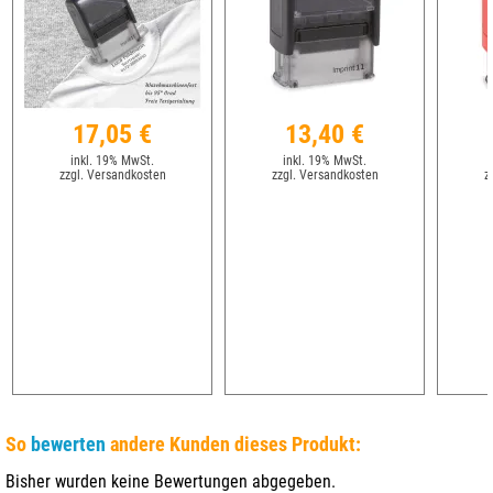
17,05 €
13,40 €
inkl. 19% MwSt.
inkl. 19% MwSt.
zzgl. Versandkosten
zzgl. Versandkosten
z
So
bewerten
andere Kunden dieses Produkt:
Bisher wurden keine Bewertungen abgegeben.