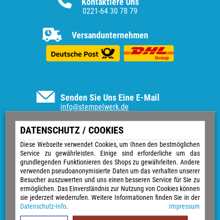
Kontaktiere Uns
0221-64 30 78 79
Versandunternehmen
Senden Sie Uns Eine E-Mail
info@stempelwerk.de
Informationen
DATENSCHUTZ / COOKIES
Vertrag widerrufen
Diese Webseite verwendet Cookies, um Ihnen den bestmöglichen
Service zu gewährleisten. Einige sind erforderliche um das
Kontakt
grundlegenden Funktionieren des Shops zu gewährleiten. Andere
Über uns
verwenden pseudoanonymisierte Daten um das verhalten unserer
Impressum
Besucher auszuwerten und uns einen besseren Service für Sie zu
Versand & Zahlungsarten
ermöglichen. Das Einverständnis zur Nutzung von Cookies können
Widerrufsrecht
sie jederzeit wiederrufen. Weitere Informationen finden Sie in der
Datenschutz
Datenschutz-Info
.
Impressum
Sitemap
AGB