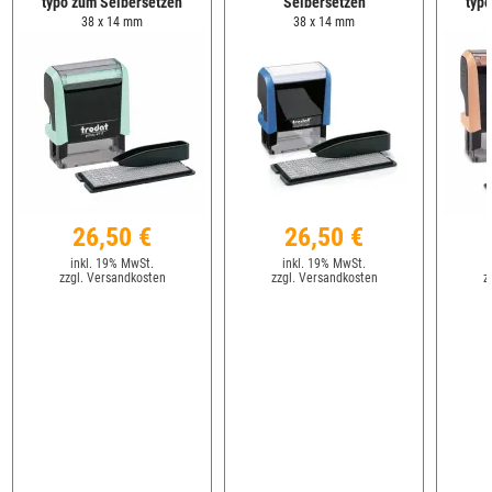
typo zum Selbersetzen
Selbersetzen
typ
38 x 14 mm
38 x 14 mm
26,50 €
26,50 €
inkl. 19% MwSt.
inkl. 19% MwSt.
zzgl. Versandkosten
zzgl. Versandkosten
z