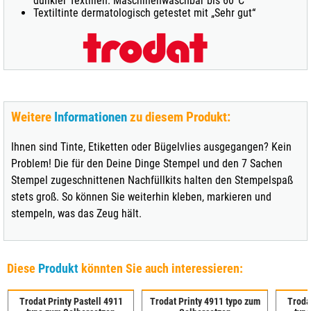
dunkler Textilien. Maschinenwaschbar bis 60°C
Textiltinte dermatologisch getestet mit „Sehr gut“
Weitere
Informationen
zu diesem Produkt:
Ihnen sind Tinte, Etiketten oder Bügelvlies ausgegangen? Kein
Problem! Die für den Deine Dinge Stempel und den 7 Sachen
Stempel zugeschnittenen Nachfüllkits halten den Stempelspaß
stets groß. So können Sie weiterhin kleben, markieren und
stempeln, was das Zeug hält.
Diese
Produkt
könnten Sie auch interessieren:
Trodat Printy Pastell 4911
Trodat Printy 4911 typo zum
Trodat