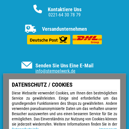
Kontaktiere Uns
0221-64 30 78 79
Versandunternehmen
Senden Sie Uns Eine E-Mail
info@stempelwerk.de
Informationen
DATENSCHUTZ / COOKIES
Vertrag widerrufen
Diese Webseite verwendet Cookies, um Ihnen den bestmöglichen
Service zu gewährleisten. Einige sind erforderliche um das
Kontakt
grundlegenden Funktionieren des Shops zu gewährleiten. Andere
Über uns
verwenden pseudoanonymisierte Daten um das verhalten unserer
Impressum
Besucher auszuwerten und uns einen besseren Service für Sie zu
Versand & Zahlungsarten
ermöglichen. Das Einverständnis zur Nutzung von Cookies können
Widerrufsrecht
sie jederzeit wiederrufen. Weitere Informationen finden Sie in der
Datenschutz