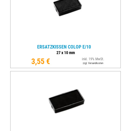
ERSATZKISSEN COLOP E/10
27
x
10
mm
3,55 €
inkl. 19% MwSt.
zzgl. Versandkosten