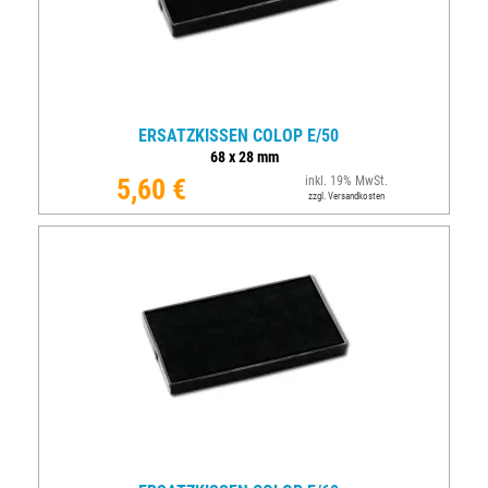
ERSATZKISSEN COLOP E/50
68
x
28
mm
5,60 €
inkl. 19% MwSt.
zzgl. Versandkosten