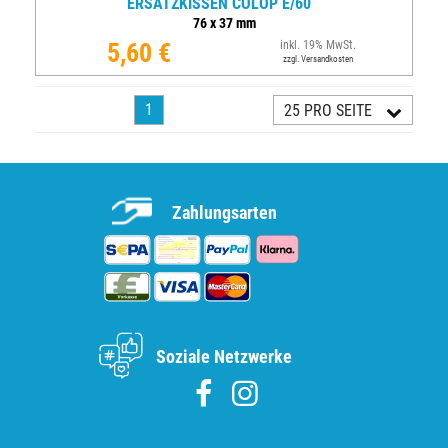
ERSATZKISSEN COLOP E/60
76
x
37
mm
5,60 €
inkl. 19% MwSt.
zzgl. Versandkosten
1
25 PRO SEITE
Zahlungsarten
Soziale Netzwerke