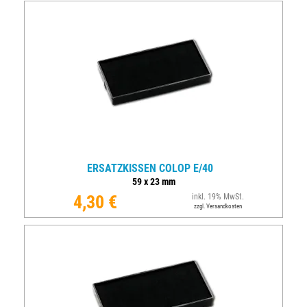
ERSATZKISSEN COLOP E/40
59
x
23
mm
4,30 €
inkl. 19% MwSt.
zzgl. Versandkosten