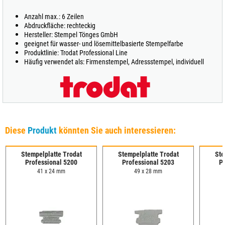
Anzahl max.: 6 Zeilen
Abdruckfläche: rechteckig
Hersteller: Stempel Tönges GmbH
geeignet für wasser- und lösemittelbasierte Stempelfarbe
Produktlinie: Trodat Professional Line
Häufig verwendet als: Firmenstempel, Adressstempel, individuell
Diese
Produkt
könnten Sie auch interessieren:
Stempelplatte Trodat
Stempelplatte Trodat
Ste
Professional 5200
Professional 5203
P
41 x 24 mm
49 x 28 mm