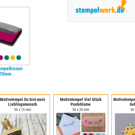
empelkissen
x70mm
Motivstempel Du bist mein
Motivstempel Viel Glück
Motivstempe
Lieblingsmensch
Pusteblume
Ge
50 x 15 mm
50 x 20 mm
50