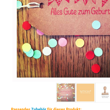
EINSÄTZE FÜR TRODAT PRÄGEZANGEN
DELRINPLATTEN FÜR PRÄGEZANGEN
Passendes
Zubehör
für dieses Produkt: