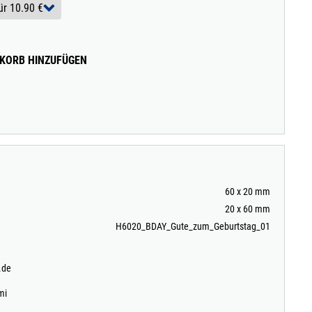
KORB HINZUFÜGEN
60 x 20 mm
20 x 60 mm
H6020_BDAY_Gute_zum_Geburtstag_01
.de
mi