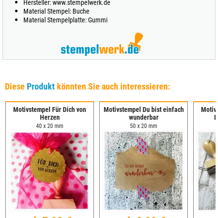
Hersteller: www.stempelwerk.de
Material Stempel: Buche
Material Stempelplatte: Gummi
Diese
Produkt
könnten Sie auch interessieren:
Motivstempel Für Dich von
Motivstempel Du bist einfach
Motiv
Herzen
wunderbar
L
40 x 20 mm
50 x 20 mm