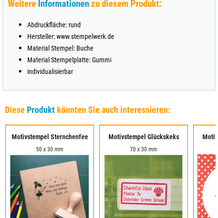
Weitere
Informationen
zu diesem Produkt:
Abdruckfläche: rund
Hersteller: www.stempelwerk.de
Material Stempel: Buche
Material Stempelplatte: Gummi
individualisierbar
Diese
Produkt
könnten Sie auch interessieren:
Motivstempel Sternchenfee
Motivstempel Glückskeks
Motiv
50 x 30 mm
70 x 30 mm