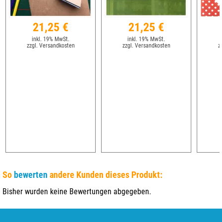
21,25 €
21,25 €
inkl. 19% MwSt.
inkl. 19% MwSt.
zzgl. Versandkosten
zzgl. Versandkosten
z
So
bewerten
andere Kunden dieses Produkt:
Bisher wurden keine Bewertungen abgegeben.