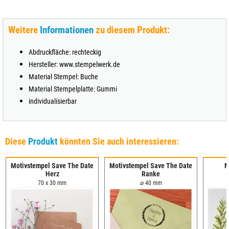
Weitere
Informationen
zu diesem Produkt:
Abdruckfläche: rechteckig
Hersteller: www.stempelwerk.de
Material Stempel: Buche
Material Stempelplatte: Gummi
individualisierbar
Diese
Produkt
könnten Sie auch interessieren:
Motivstempel Save The Date
Motivstempel Save The Date
M
Herz
Ranke
70 x 30 mm
⌀ 40 mm