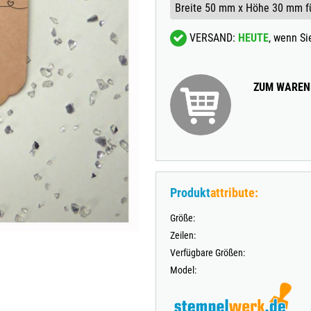
TRODAT® VINTAGE
VERSAND:
HEUTE
, wenn S
TRODAT® CREATIVE MINI STEMPEL + KISSEN SET
ZUM WAREN
Produkt
attribute:
Größe:
Zeilen:
Verfügbare Größen:
Model: