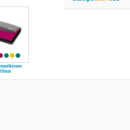
empelkissen
x70mm