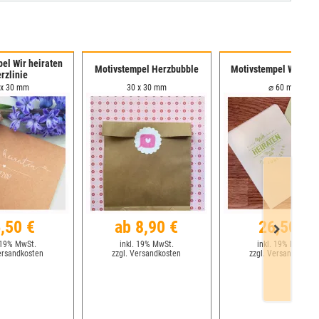
el Wir heiraten
Motivstempel Herzbubble
Motivstempel Wir hei
rzlinie
 x 30 mm
30 x 30 mm
⌀ 60 mm
,50 €
ab 8,90 €
26,50 €
 19% MwSt.
inkl. 19% MwSt.
inkl. 19% MwSt.
ersandkosten
zzgl. Versandkosten
zzgl. Versandkosten