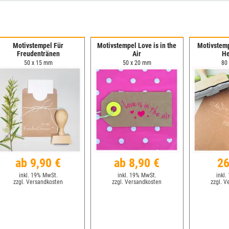
Motivstempel Für
Motivstempel Love is in the
Motivstemp
Freudentränen
Air
He
50 x 15 mm
50 x 20 mm
80
ab 9,90 €
ab 8,90 €
26
inkl. 19% MwSt.
inkl. 19% MwSt.
inkl.
zzgl. Versandkosten
zzgl. Versandkosten
zzgl. V